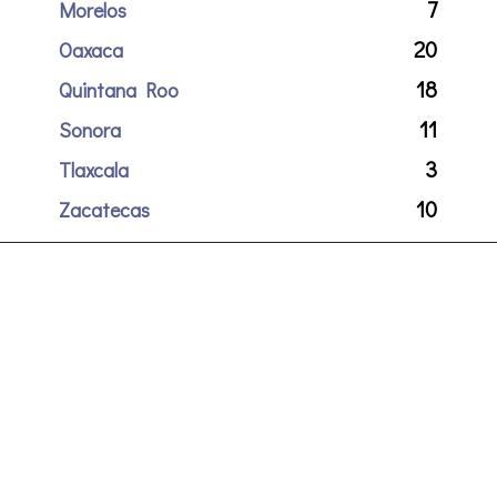
7
Morelos
20
Oaxaca
18
Quintana Roo
11
Sonora
3
Tlaxcala
10
Zacatecas