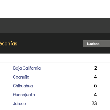
esanías
2
Baja California
4
Coahuila
6
Chihuahua
4
Guanajuato
23
Jalisco