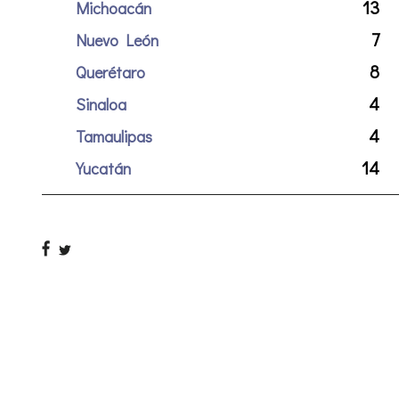
13
Michoacán
7
Nuevo León
8
Querétaro
4
Sinaloa
4
Tamaulipas
14
Yucatán