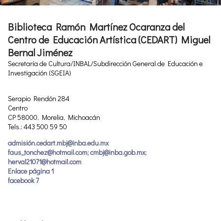
Biblioteca Ramón Martínez Ocaranza del
Centro de Educación Artística (CEDART) Miguel
Bernal Jiménez
Secretaría de Cultura/INBAL/Subdirección General de Educación e
Investigación (SGEIA)
Serapio Rendón 284
Centro
CP 58000, Morelia, Michoacán
Tels.: 443 500 59 50
admisión.cedart.mbj@inba.edu.mx
faus_tonchez@hotmail.com; cmbj@inba.gob.mx;
herval21071@hotmail.com
Enlace página 1
facebook 7