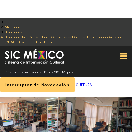
Michoacán
Bibliotecas
Biblioteca Ramón Martínez Ocaranza del Centro de Educación Artística
(CEDART) Miguel Bernal Jim...
Búsquedas avanzadas
Datos SIC
Mapas
CULTURA
Interruptor de Navegación