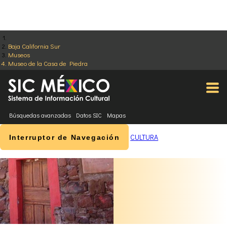
Baja California Sur
Museos
Museo de la Casa de Piedra
Búsquedas avanzadas
Datos SIC
Mapas
CULTURA
Interruptor de Navegación