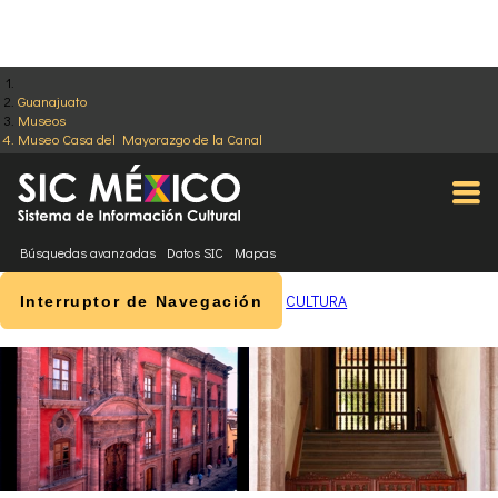
Guanajuato
Museos
Museo Casa del Mayorazgo de la Canal
Búsquedas avanzadas
Datos SIC
Mapas
CULTURA
Interruptor de Navegación