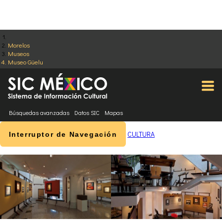
Morelos
Museos
Museo Güelu
Búsquedas avanzadas
Datos SIC
Mapas
CULTURA
Interruptor de Navegación