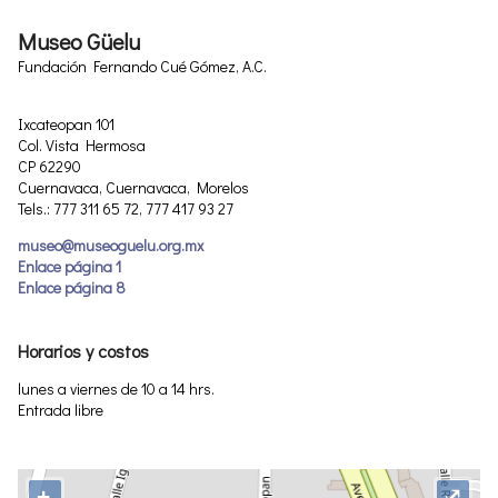
Museo Güelu
Fundación Fernando Cué Gómez, A.C.
Ixcateopan 101
Col. Vista Hermosa
CP 62290
Cuernavaca, Cuernavaca, Morelos
Tels.: 777 311 65 72, 777 417 93 27
museo@museoguelu.org.mx
Enlace página 1
Enlace página 8
Horarios y costos
lunes a viernes de 10 a 14 hrs.
Entrada libre
+
⤢