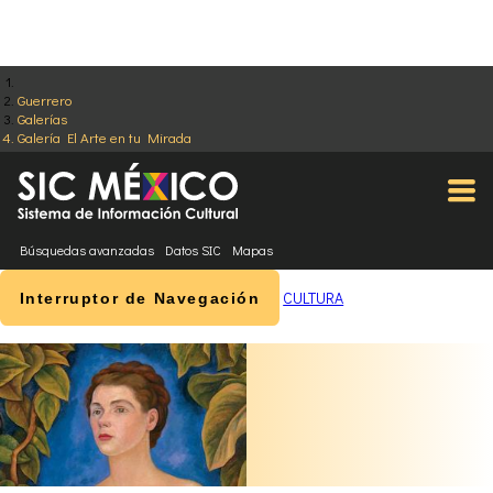
Guerrero
Galerías
Galería El Arte en tu Mirada
Búsquedas avanzadas
Datos SIC
Mapas
CULTURA
Interruptor de Navegación