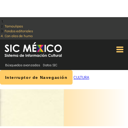
Tamaulipas
Fondos editoriales
Con alas de humo
Búsquedas avanzadas
Datos SIC
CULTURA
Interruptor de Navegación