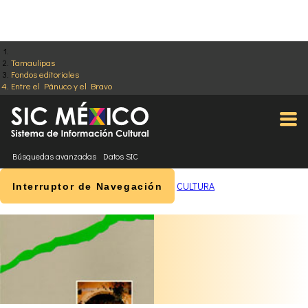
Tamaulipas
Fondos editoriales
Entre el Pánuco y el Bravo
Búsquedas avanzadas
Datos SIC
CULTURA
Interruptor de Navegación