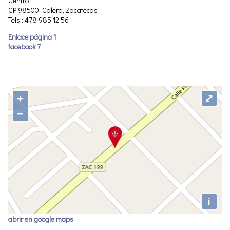
Centro
CP 98500, Calera, Zacatecas
Tels.: 478 985 12 56
Enlace página 1
facebook 7
+
⤢
−
i
abrir en google maps