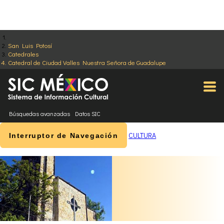
San Luis Potosí
Catedrales
Catedral de Ciudad Valles Nuestra Señora de Guadalupe
Búsquedas avanzadas
Datos SIC
CULTURA
Interruptor de Navegación