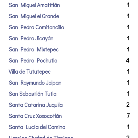
1
San Miguel Amatitlán
1
San Miguel el Grande
1
San Pedro Comitancillo
1
San Pedro Jicayán
1
San Pedro Mixtepec
4
San Pedro Pochutla
1
Villa de Tututepec
1
San Raymundo Jalpan
1
San Sebastián Tutla
2
Santa Catarina Juquila
7
Santa Cruz Xoxocotlán
1
Santa Lucía del Camino
2
Heroica Ciudad de Tlaxiaco