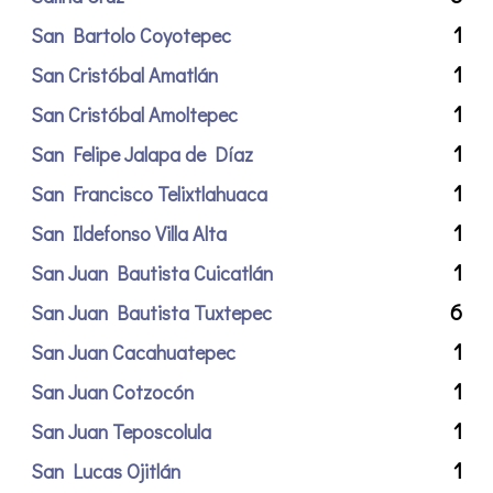
1
San Bartolo Coyotepec
1
San Cristóbal Amatlán
1
San Cristóbal Amoltepec
1
San Felipe Jalapa de Díaz
1
San Francisco Telixtlahuaca
1
San Ildefonso Villa Alta
1
San Juan Bautista Cuicatlán
6
San Juan Bautista Tuxtepec
1
San Juan Cacahuatepec
1
San Juan Cotzocón
1
San Juan Teposcolula
1
San Lucas Ojitlán