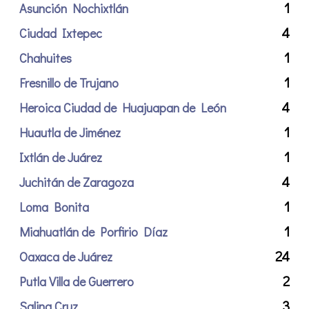
1
Asunción Nochixtlán
4
Ciudad Ixtepec
1
Chahuites
1
Fresnillo de Trujano
4
Heroica Ciudad de Huajuapan de León
1
Huautla de Jiménez
1
Ixtlán de Juárez
4
Juchitán de Zaragoza
1
Loma Bonita
1
Miahuatlán de Porfirio Díaz
24
Oaxaca de Juárez
2
Putla Villa de Guerrero
3
Salina Cruz