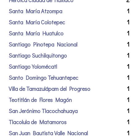
1
Santa María Atzompa
1
Santa María Colotepec
1
Santa María Huatulco
1
Santiago Pinotepa Nacional
1
Santiago Suchilquitongo
1
Santiago Yolomécatl
1
Santo Domingo Tehuantepec
1
Villa de Tamazulápam del Progreso
1
Teotitlán de Flores Magón
1
San Jerónimo Tlacochahuaya
1
Tlacolula de Matamoros
1
San Juan Bautista Valle Nacional